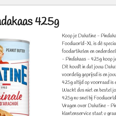
ndakaas 425g
Koop je Dakatine - Pindak
Foodworld-XL is dé special
foodartikelen en onderdee
- Pindakaas - 425g koop je 
Dit houdt in dat jouw Daka
voordelig geprijsd is en jo
425g altijd op voorraad is 
Wacht dus niet en bestel j
425g nu snel bij Foodworld
Vragen over Dakatine - P
klantenservice staat u gra