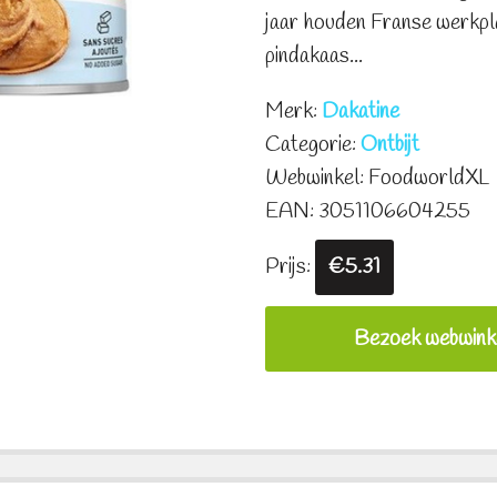
jaar houden Franse werkpl
pindakaas...
Merk:
Dakatine
Categorie:
Ontbijt
Webwinkel: FoodworldXL
EAN: 3051106604255
Prijs:
€5.31
Bezoek webwink