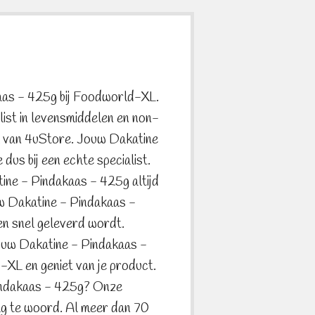
aas - 425g bij Foodworld-XL.
ist in levensmiddelen en non-
l van 4uStore. Jouw Dakatine
dus bij een echte specialist.
tine - Pindakaas - 425g altijd
uw Dakatine - Pindakaas -
en snel geleverd wordt.
ouw Dakatine - Pindakaas -
-XL en geniet van je product.
indakaas - 425g? Onze
ag te woord. Al meer dan 70