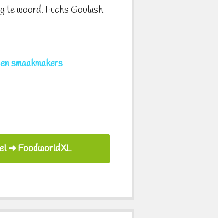
aag te woord. Fuchs Goulash
ijen smaakmakers
el ➜ FoodworldXL