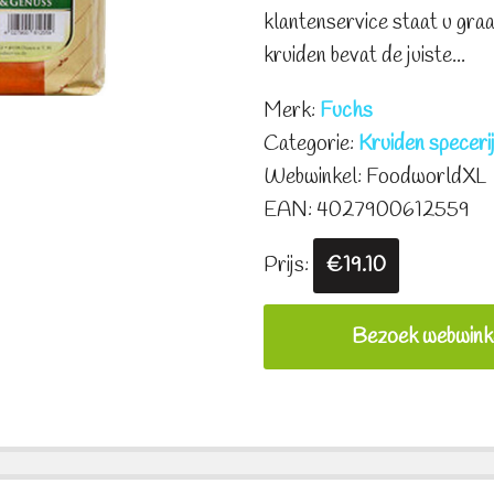
klantenservice staat u gr
kruiden bevat de juiste...
Merk:
Fuchs
Categorie:
Kruiden specer
Webwinkel: FoodworldXL
EAN: 4027900612559
Prijs:
€19.10
Bezoek webwink