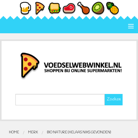
Home
Categorie
Merk
Contact
Zoeken
HOME
MERK
BIO NATURE (HELAAS NIKS GEVONDEN)