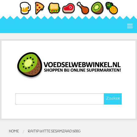
Home
Categorie
Merk
Contact
Zoeken
HOME
RAITIP WITTE SESAMZAAD 500G