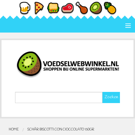
Home
Categorie
Merk
Contact
Zoeken
HOME
SCHÄR BISCOTTI CON CIOCCOLATO 150GR