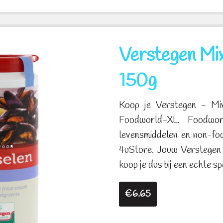
Verstegen Mix
150g
Koop je Verstegen - Mix
Foodworld-XL. Foodworl
levensmiddelen en non-fo
4uStore. Jouw Verstegen 
koop je dus bij een echte spe
€6.65