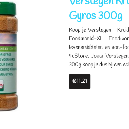
Verstegen Kru
Gyros 300g
Koop je Verstegen - Krui
Foodworld-XL. Foodworl
levensmiddelen en non-fo
4uStore. Jouw Verstegen
300g koop je dus bij een echt
€11.21