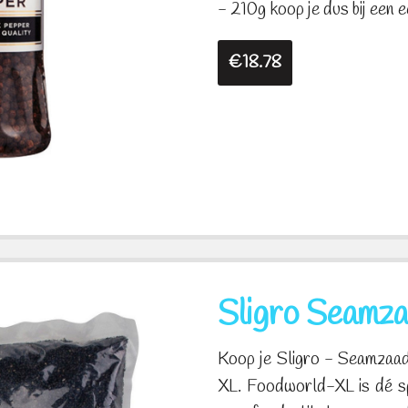
- 210g koop je dus bij een ec
€18.78
Sligro Seamza
Koop je Sligro - Seamzaa
XL. Foodworld-XL is dé sp