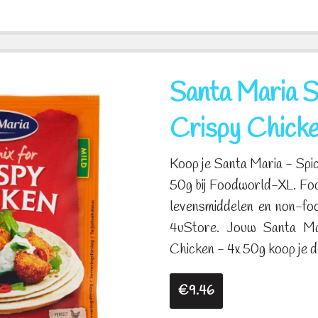
Santa Maria Sp
Crispy Chick
Koop je Santa Maria - Spic
50g bij Foodworld-XL. Foo
levensmiddelen en non-fo
4uStore. Jouw Santa Mar
Chicken - 4x 50g koop je dus
€9.46