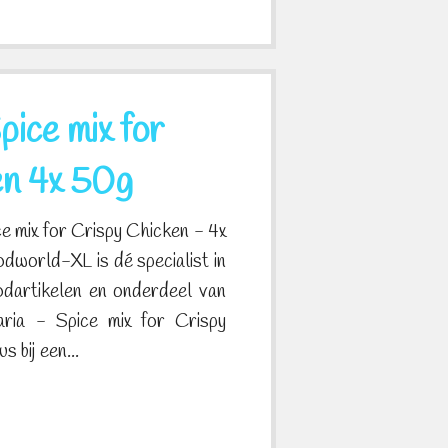
ice mix for
en 4x 50g
e mix for Crispy Chicken - 4x
dworld-XL is dé specialist in
odartikelen en onderdeel van
ia - Spice mix for Crispy
 bij een...